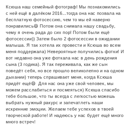
Ксюша наш семейный фотограф! Мы познакомились
с ней ещё в далёком 2016...тогда она нас позвала на
бесплатную фотосессию, чем то мы ей наверно
понравились😄 Потом она снимала нашу свадьбу,
чему я очень рада до сих пор! Потом были ещё
фотосессии)) Затем было 2 фотосессии в ожидании
малыша. Я так хотела их провести и Ксюша во всем
меня поддержала) Невероятные получились фотки! И
вот недавно она уже фоткала нас в день рождения
сына (3 годика). Я так переживала, как же сын
поведёт себя, но все прошло великолепно и на одном
дыхании) теперь спрашивает меня, когда Ксюша
придёт ещё😄 Для нас она уже свой человек, мы
можем расслабиться и посмеяться) Ксюша спасибо
тебе большое, что ты всегда с легкостью можешь
выбрать нужный ракурс и запечатлеть наши
искренние эмоции. Желаем тебе успехов в твоей
творческой работе! И надеюсь у нас будет ещё много
много встреч!