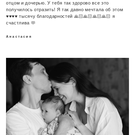
отцом и дочерью. У тебя так здорово все это
получилось отразить! Я так давно мечтала об этом
♥️♥️♥️♥️ тысячу благодарностей 🙏🏻🙏🏻🙏🏻🙏🏻 я
счастлива 🫶
Анастасия