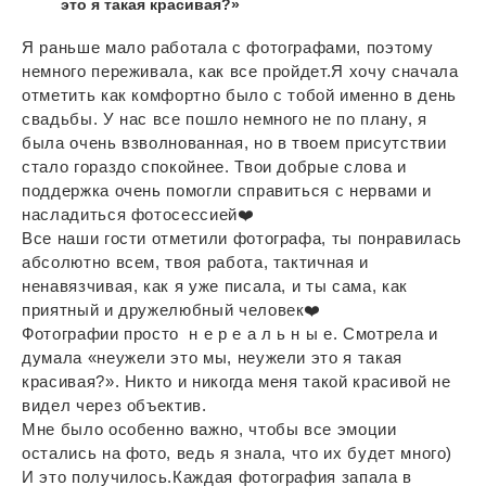
это я такая красивая?»
Я раньше мало работала с фотографами, поэтому
немного переживала, как все пройдет.Я хочу сначала
отметить как комфортно было с тобой именно в день
свадьбы. У нас все пошло немного не по плану, я
была очень взволнованная, но в твоем присутствии
стало гораздо спокойнее. Твои добрые слова и
поддержка очень помогли справиться с нервами и
насладиться фотосессией❤️
Все наши гости отметили фотографа, ты понравилась
абсолютно всем, твоя работа, тактичная и
ненавязчивая, как я уже писала, и ты сама, как
приятный и дружелюбный человек❤️
Фотографии просто н е р е а л ь н ы е. Смотрела и
думала «неужели это мы, неужели это я такая
красивая?». Никто и никогда меня такой красивой не
видел через объектив.
Мне было особенно важно, чтобы все эмоции
остались на фото, ведь я знала, что их будет много)
И это получилось.Каждая фотография запала в